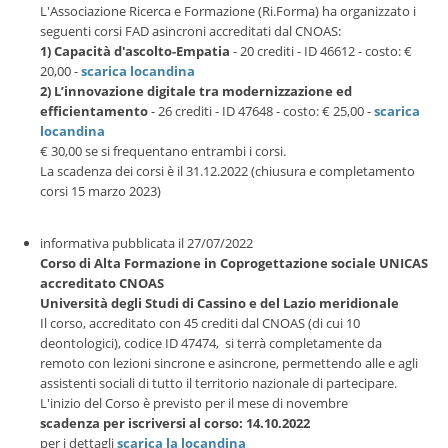
L'Associazione Ricerca e Formazione (Ri.Forma) ha organizzato i
seguenti corsi FAD asincroni accreditati dal CNOAS:
1) Capacità d'ascolto-Empatia
- 20 crediti - ID 46612 - costo: €
20,00 -
scarica locandina
2) L’innovazione digitale tra modernizzazione ed
efficientamento
- 26 crediti - ID 47648 - costo: € 25,00 -
scarica
locandina
€ 30,00 se si frequentano entrambi i corsi.
La scadenza dei corsi è il 31.12.2022 (chiusura e completamento
corsi 15 marzo 2023)
informativa pubblicata il 27/07/2022
Corso di Alta Formazione in Coprogettazione sociale UNICAS
accreditato CNOAS
Università degli Studi di Cassino e del Lazio meridionale
Il corso, accreditato con 45 crediti dal CNOAS (di cui 10
deontologici), codice ID 47474, si terrà completamente da
remoto con lezioni sincrone e asincrone, permettendo alle e agli
assistenti sociali di tutto il territorio nazionale di partecipare.
L'inizio del Corso è previsto per il mese di novembre
scadenza per iscriversi al corso: 14.10.2022
per i dettagli
scarica la locandina