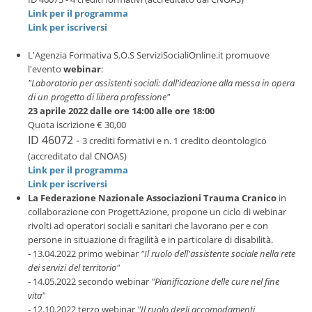
Link per il programma
Link per iscriversi
L'Agenzia Formativa S.O.S ServiziSocialiOnline.it promuove
l'evento
webinar
:
"Laboratorio per assistenti sociali: dall'ideazione alla messa in opera
di un progetto di libera professione"
23 aprile 2022 dalle ore 14:00 alle ore 18:00
Quota iscrizione € 30,00
ID 46072 -
3 crediti formativi e n. 1 credito deontologico
(accreditato dal CNOAS)
Link per il programma
Link per iscriversi
La Federazione Nazionale Associazioni Trauma Cranico
in
collaborazione con ProgettAzione, propone un ciclo di webinar
rivolti ad operatori sociali e sanitari che lavorano per e con
persone in situazione di fragilità e in particolare di disabilità.
- 13.04.2022 primo webinar
"Il ruolo dell'assistente sociale nella rete
dei servizi del territorio"
- 14.05.2022 secondo webinar
"Pianificazione delle cure nel fine
vita"
- 12.10.2022 terzo webinar
"Il ruolo degli accomodamenti