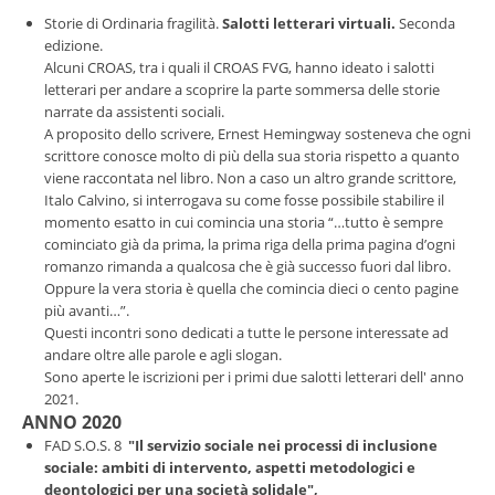
Storie di Ordinaria fragilità.
Salotti letterari virtuali.
Seconda
edizione.
Alcuni CROAS, tra i quali il CROAS FVG, hanno ideato i salotti
letterari per andare a scoprire la parte sommersa delle storie
narrate da assistenti sociali.
A proposito dello scrivere, Ernest Hemingway sosteneva che ogni
scrittore conosce molto di più della sua storia rispetto a quanto
viene raccontata nel libro. Non a caso un altro grande scrittore,
Italo Calvino, si interrogava su come fosse possibile stabilire il
momento esatto in cui comincia una storia “…tutto è sempre
cominciato già da prima, la prima riga della prima pagina d’ogni
romanzo rimanda a qualcosa che è già successo fuori dal libro.
Oppure la vera storia è quella che comincia dieci o cento pagine
più avanti…”.
Questi incontri sono dedicati a tutte le persone interessate ad
andare oltre alle parole e agli slogan.
Sono aperte le iscrizioni per i primi due salotti letterari dell' anno
2021.
ANNO 2020
FAD S.O.S. 8
"Il servizio sociale nei processi di inclusione
sociale: ambiti di intervento, aspetti metodologici e
deontologici per una società solidale",