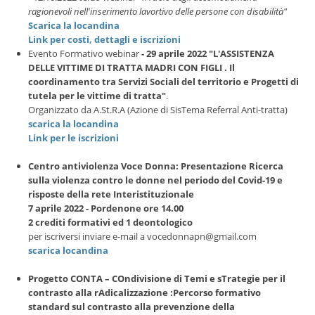
ragionevoli nell'inserimento lavortivo delle persone con disabilità"
Scarica la locandina
Link per costi, dettagli e iscrizioni
Evento Formativo webinar
- 29 aprile 2022 "L'ASSISTENZA
DELLE VITTIME DI TRATTA MADRI CON FIGLI . Il
coordinamento tra Servizi Sociali del territorio e Progetti di
tutela per le vittime di tratta"
.
Organizzato da A.St.R.A (Azione di SisTema Referral Anti-tratta)
scarica la locandina
Link per le iscrizioni
Centro antiviolenza Voce Donna: Presentazione Ricerca
sulla violenza contro le donne nel periodo del Covid-19 e
risposte della rete Interistituzionale
7 aprile 2022 - Pordenone ore 14.00
2 crediti formativi ed 1 deontologico
per iscriversi inviare e-mail a vocedonnapn@gmail.com
scarica locandina
Progetto CONTA – COndivisione di Temi e sTrategie per il
contrasto alla rAdicalizzazione :Percorso formativo
standard sul contrasto alla prevenzione della