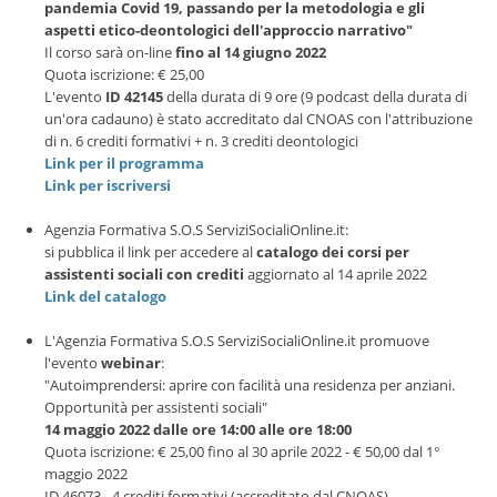
pandemia Covid 19, passando per la metodologia e gli
aspetti etico-deontologici dell'approccio narrativo"
Il corso sarà on-line
fino al 14 giugno 2022
Quota iscrizione: € 25,00
L'evento
ID 42145
della durata di 9 ore (9 podcast della durata di
un'ora cadauno) è stato accreditato dal CNOAS con l'attribuzione
di n. 6 crediti formativi + n. 3 crediti deontologici
Link per il programma
Link per iscriversi
Agenzia Formativa S.O.S ServiziSocialiOnline.it:
si pubblica il link per accedere al
catalogo dei corsi per
assistenti sociali con crediti
aggiornato al 14 aprile 2022
Link del catalogo
L'Agenzia Formativa S.O.S ServiziSocialiOnline.it promuove
l'evento
webinar
:
"Autoimprendersi: aprire con facilità una residenza per anziani.
Opportunità per assistenti sociali"
14 maggio 2022 dalle ore 14:00 alle ore 18:00
Quota iscrizione: € 25,00 fino al 30 aprile 2022 - € 50,00 dal 1°
maggio 2022
ID 46073 - 4 crediti formativi (accreditato dal CNOAS)