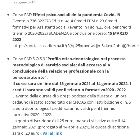
categoryid=51
Corso FAD
Effetti psico-sociali della pandemia Covid-19
Evento n.736-322278 Ed. 1 n. 41,4 Crediti ECM n.23 Crediti
formativi per Assistenti Sociali (evento in Fad n.23 ore, per crediti
triennio 2020-2022) SCADENZA e conclusione corso:
15 MARZO
2022
https://portale.assriforma.it/(S(hp25xmvdwkjjm5kkexi2uboj))/ho
Corso FAD S.O.S.9 "
Profilo etico-deontologico nel processo
metodologico di servizio sociale: dall'accesso alla
conclusione della relazione professionale con la
persona/utente".
Il corso sarà on line dal 15 gennaio 2021 al 14 gennaio 2022. I
crediti saranno validi per il triennio formativo2020 - 2022
L'evento della durata di 5 ore (5 podcast della durata di un'ora
cadauno) è stato accreditato dal CNOAS con l'attribuzione di n. 5
crediti deontologici. I crediti saranno validi per il triennio
formativo2020 - 2022.
La quota di iscrizione è di 25 euro, ma se ci si iscrive entro il 14
gennaio 2021 (prorogato al 14 aprile 2021), la quota di iscrizione
sarà di 20 euro).
Vai al link