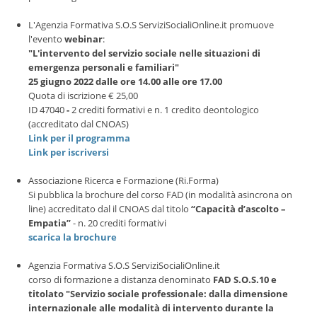
L'Agenzia Formativa S.O.S ServiziSocialiOnline.it promuove
l'evento
webinar
:
"L'intervento del servizio sociale nelle situazioni di
emergenza personali e familiari"
25 giugno 2022 dalle ore 14.00 alle ore 17.00
Quota di iscrizione
€ 25,00
ID 47040
-
2 crediti formativi e n. 1 credito deontologico
(accreditato dal CNOAS)
Link per il programma
Link per iscriversi
Associazione Ricerca e Formazione (Ri.Forma)
Si pubblica la brochure del corso FAD (in modalità asincrona on
line) accreditato dal il CNOAS dal titolo
“Capacità d’ascolto –
Empatia”
- n. 20 crediti formativi
scarica la brochure
Agenzia Formativa S.O.S ServiziSocialiOnline.it
corso di formazione a distanza denominato
FAD S.O.S.10 e
titolato "Servizio sociale professionale: dalla dimensione
internazionale alle modalità di intervento durante la