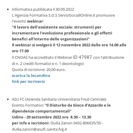
informativa pubblicata il 30.09.2022
L'Agenzia Formativa S.O.S ServiziSocialiOnline.it promuove
l'evento
webinar
:
"Il lavoro dell'assistente sociale: strumenti per
incrementare l'evoluzione professionale e gli effetti
benefici all'interno delle organizzazioni"
Il webinar si svolgerà il 12 novembre 2022 dalle ore 14.00 alle
ore 17.00
ID 47987
Il CNOAS ha accreditato il Webinar
con l'attribuzione
di n. 2 crediti formativi e n. 1 deontologici
Quota di iscrizione: 20,00 euro.
scarica la locandina
link per iscriversi
ASU FC (Azienda Sanitaria Universitaria Friuli Centrale)
Evento Formativo
"Il Disturbo da Gioco d’Azzardo e le
dipendenze comportamentali”
Udine - 20 settembre 2022 ore 8.30 – 13.30
per info e iscrizioni:
Duilia Zanon 0432-806635/50 -
duilia.zanon@asufc.sanita.fvg.it