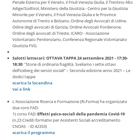
Penale Esterna per il Veneto, il Friuli Venezia Giulia, il Trentino Alto
Adige/Südtirol, Ministero della Giustizia - Centro per la Giustizia
Minorile per il Veneto, il Friuli Venezia Giulia e le Province
Autonome di Trento e Bolzano, Ordine degli Avvocati di Udine,
Odine degli avvocati di Gorizia, Ordine Avvocati Pordenone,
Ordine degli avvocati di Trieste, ICARO - Associazione
Volontariato Penitenziario, Conferenza Regionale Volontariato
Giustizia FVG.
Salotti letterari: OTTAVA TAPPA 24 settembre 2021 - 17:30-
18:30
: "Storie di ordinaria fragilità. Sveliamo i sette ottavi
dell’iceberg dei servizi sociali” – Seconda edizione anno 2021 – Le
dodici tappe
scarica la locandina
vai a link
L'Associazione Ricerca e Formazione (Ri.Forma) ha organizzato
due corsi FAD:
1) corso FAD:
Effetti psico-sociali della pandemia Covid-19
(n.23 Crediti formativi per Assistenti Sociali accreditamento
CNOAS - ID 42333)
scarica il programma