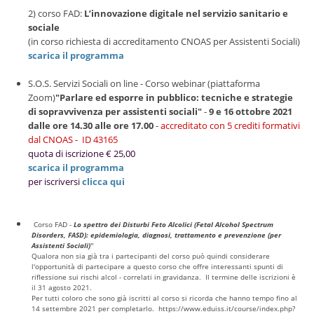
2) corso FAD:
L’innovazione digitale nel servizio sanitario e
sociale
(in corso richiesta di accreditamento CNOAS per Assistenti Sociali)
scarica il programma
S.O.S. Servizi Sociali on line - Corso webinar (piattaforma
Zoom)
"Parlare ed esporre in pubblico: tecniche e strategie
di sopravvivenza per assistenti sociali"
-
9 e 16 ottobre 2021
dalle ore 14.30 alle ore 17.00
-
accreditato con 5 crediti formativi
dal CNOAS - ID 43165
quota di iscrizione € 25,00
scarica il programma
per iscriversi
clicca qui
Corso FAD -
Lo spettro dei Disturbi Feto Alcolici (Fetal Alcohol Spectrum
Disorders, FASD): epidemiologia, diagnosi, trattamento e prevenzione (per
Assistenti Sociali)
"
Qualora non sia già tra i partecipanti del corso può quindi considerare
l'opportunità di partecipare a questo corso che offre interessanti spunti di
riflessione sui rischi alcol - correlati in gravidanza. Il termine delle iscrizioni è
il 31 agosto 2021.
Per tutti coloro che sono già iscritti al corso si ricorda che hanno tempo fino al
14 settembre 2021 per completarlo. https://www.eduiss.it/course/index.php?