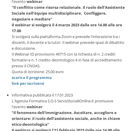
l'evento
webinar
:
“Il conflitto come risorsa relazionale. Il ruolo dell’Assistente
Sociale nell’équipe multidisciplinare. Confliggere,
negoziare e mediare"
Il webinar si svolgerà il 4 marzo 2023 dalle ore 14.00 alle ore
17.00
Si svolgerà sulla piattaforma Zoom e prevede l'interazione tra i
discenti, il docente e la tutor. Il webinar prevede spazi di dibattito
e discussione.
Il Webinar ID provvisorio 49715 con la richiesta di n. 2 crediti
formativi e n. 1 credito deontologico è in fase di accreditamento
presso il CNOAS.
Quota di iscrizione: 25,00 euro
scarica il programma
link per iscriversi
informativa pubblicata il 17.01.2023
L'Agenzia Formativa S.O.S ServiziSocialiOnline.it promuove
l'evento
webinar
:
“Il fenomeno dell’immigrazione. Ascoltare, accogliere e
orientare: il ruolo dell’assistente sociale, anche in chiave
etico-deontologica”
Il webinar si svolgerà l'11 febbraio 2023 dalle ore 14.00 alle