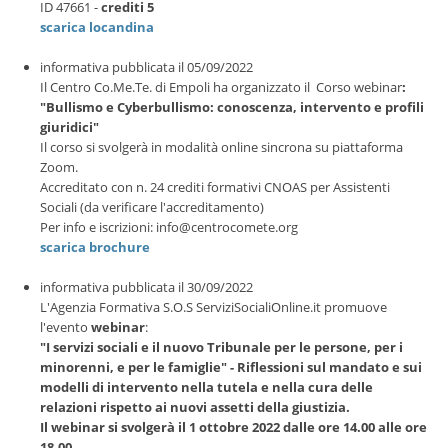
ID 47661 -
crediti
5
scarica locandina
informativa pubblicata il 05/09/2022
Il Centro Co.Me.Te. di Empoli ha organizzato il Corso webinar
:
"Bullismo e Cyberbullismo: conoscenza, intervento e profili
giuridici"
Il corso si svolgerà in modalità online sincrona su piattaforma
Zoom.
Accreditato con n. 24 crediti formativi CNOAS per Assistenti
Sociali (da verificare l'accreditamento)
Per info e iscrizioni: info@centrocomete.org
scarica brochure
informativa pubblicata il 30/09/2022
L'Agenzia Formativa S.O.S ServiziSocialiOnline.it promuove
l'evento
webinar
:
"I servizi sociali e il nuovo Tribunale per le persone, per i
minorenni, e per le famiglie" - Riflessioni sul mandato e sui
modelli di intervento nella tutela e nella cura delle
relazioni rispetto ai nuovi assetti della giustizia.
Il webinar si svolgerà il 1 ottobre 2022 dalle ore 14.00 alle ore
18.00