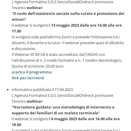
L'Agenzia Formativa S.O.S ServiziSocialiOnline.it promuove
l'evento
webinar
:
“Il ruolo dell'assistente sociale nella tutela e protezione dei
minori"
Il webinar si svolgerà il
13 maggio 2023 dalle ore 14.00 alle ore
17.00
Si svolgerà sulla piattaforma Zoom e prevede l'interazione tra i
discenti, il docente e la tutor. Il webinar prevede spazi di dibattito
e discussione.
Il Webinar ID 50126 è stato accreditato dal CNOAS con
l'attribuzione di n. 2 crediti formativi e n. 1 credito deontologico.
Quota di iscrizione: 25,00 euro
scarica il programma
link per iscriversi
informativa pubblicata il 17.04.2023
L'Agenzia Formativa S.O.S ServiziSocialiOnline.it promuove
l'evento
webinar
:
“Narrazione guidata: una metodologia di intervento a
supporto dei familiari di un malato terminale"
Il webinar si svolgerà il
6 maggio 2023 dalle ore 14.00 alle ore
18.00
Si svolgerà sulla piattaforma Zoom e prevede l'interazione tra i