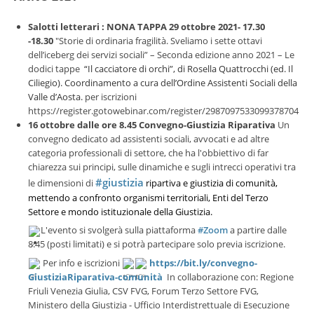
Salotti letterari : NONA TAPPA 29 ottobre 2021- 17.30
-18.30
"Storie di ordinaria fragilità. Sveliamo i sette ottavi
dell’iceberg dei servizi sociali” – Seconda edizione anno 2021 – Le
dodici tappe
“Il cacciatore di orchi”, di Rosella Quattrocchi (ed. Il
Ciliegio). Coordinamento a cura dell’Ordine Assistenti Sociali della
Valle d’Aosta.
per iscrizioni
https://register.gotowebinar.com/register/2987097533099378704
16 ottobre dalle ore 8.45 Convegno-Giustizia Riparativa
Un
convegno dedicato ad assistenti sociali, avvocati e ad altre
categoria professionali di settore, che ha l'obbiettivo di far
chiarezza sui principi, sulle dinamiche e sugli intrecci operativi tra
#giustizia
le dimensioni di
ripartiva e giustizia di comunità,
mettendo a confronto organismi territoriali, Enti del Terzo
Settore e mondo istituzionale della Giustizia.
L'evento si svolgerà sulla piattaforma
#Zoom
a partire dalle
8.45 (posti limitati) e si potrà partecipare solo previa iscrizione.
Per info e iscrizioni
https://bit.ly/convegno-
GiustiziaRiparativa-comunità
In collaborazione con: Regione
Friuli Venezia Giulia, CSV FVG, Forum Terzo Settore FVG,
Ministero della Giustizia - Ufficio Interdistrettuale di Esecuzione