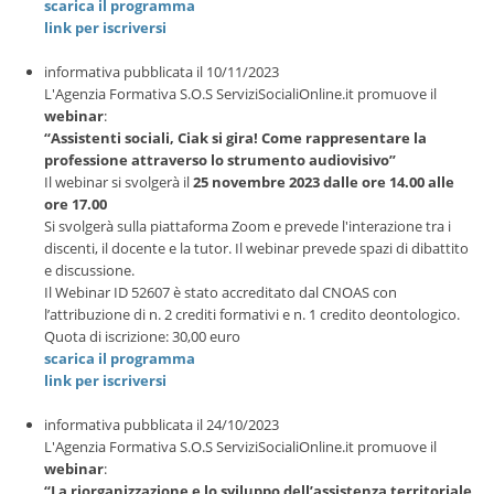
scarica il programma
link per iscriversi
informativa pubblicata il 10/11/2023
L'Agenzia Formativa S.O.S ServiziSocialiOnline.it promuove il
webinar
:
“Assistenti sociali, Ciak si gira! Come rappresentare la
professione attraverso lo strumento audiovisivo”
Il webinar si svolgerà il
25 novembre 2023 dalle ore 14.00 alle
ore 17.00
Si svolgerà sulla piattaforma Zoom e prevede l'interazione tra i
discenti, il docente e la tutor. Il webinar prevede spazi di dibattito
e discussione.
Il Webinar ID 52607 è stato accreditato dal CNOAS con
l’attribuzione di n. 2 crediti formativi e n. 1 credito deontologico.
Quota di iscrizione: 30,00 euro
scarica il programma
link per iscriversi
informativa pubblicata il 24/10/2023
L'Agenzia Formativa S.O.S ServiziSocialiOnline.it promuove il
webinar
:
“La riorganizzazione e lo sviluppo dell’assistenza territoriale