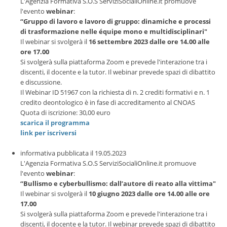
L'Agenzia Formativa S.O.S ServiziSocialiOnline.it promuove
l'evento
webinar
:
“Gruppo di lavoro e lavoro di gruppo: dinamiche e processi
di trasformazione nelle équipe mono e multidisciplinari"
Il webinar si svolgerà il
16 settembre 2023 dalle ore 14.00 alle
ore 17.00
Si svolgerà sulla piattaforma Zoom e prevede l'interazione tra i
discenti, il docente e la tutor. Il webinar prevede spazi di dibattito
e discussione.
Il Webinar ID 51967 con la richiesta di n. 2 crediti formativi e n. 1
credito deontologico è in fase di accreditamento al CNOAS
Quota di iscrizione: 30,00 euro
scarica il programma
link per iscriversi
informativa pubblicata il 19.05.2023
L'Agenzia Formativa S.O.S ServiziSocialiOnline.it promuove
l'evento
webinar
:
“Bullismo e cyberbullismo: dall’autore di reato alla vittima"
Il webinar si svolgerà il
10 giugno 2023 dalle ore 14.00 alle ore
17.00
Si svolgerà sulla piattaforma Zoom e prevede l'interazione tra i
discenti, il docente e la tutor. Il webinar prevede spazi di dibattito