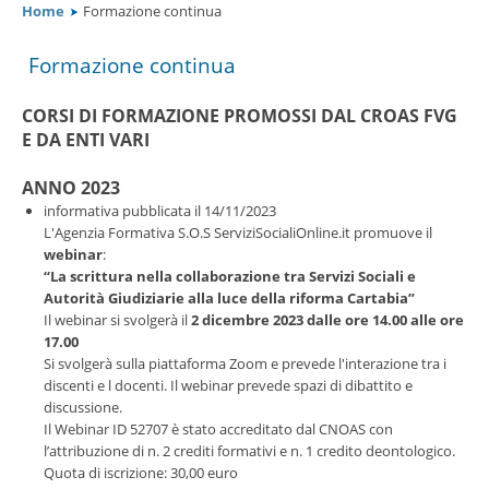
Home
Formazione continua
Dove siamo
Formazione continua
Link Utili
CORSI DI FORMAZIONE PROMOSSI DAL CROAS FVG
E DA ENTI VARI
Amministrazione trasparente
ANNO 2023
informativa pubblicata il 14/11/2023
L'Agenzia Formativa S.O.S ServiziSocialiOnline.it promuove il
FAQ
webinar
:
“La scrittura nella collaborazione tra Servizi Sociali e
Autorità Giudiziarie alla luce della riforma Cartabia”
Il webinar si svolgerà il
2 dicembre 2023 dalle ore 14.00 alle ore
17.00
Si svolgerà sulla piattaforma Zoom e prevede l'interazione tra i
discenti e l docenti. Il webinar prevede spazi di dibattito e
discussione.
Il Webinar ID 52707 è stato accreditato dal CNOAS con
l’attribuzione di n. 2 crediti formativi e n. 1 credito deontologico.
Quota di iscrizione: 30,00 euro