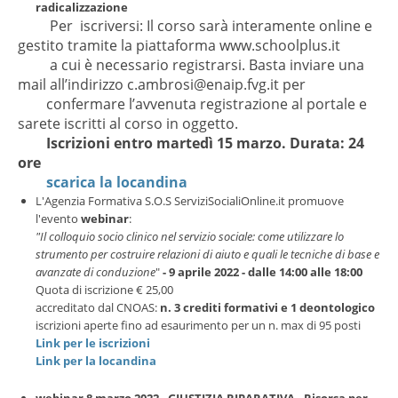
radicalizzazione
Per iscriversi: Il corso sarà interamente online e
gestito tramite la piattaforma www.schoolplus.it
a cui è necessario registrarsi. Basta inviare una
mail all’indirizzo c.ambrosi@enaip.fvg.it per
confermare l’avvenuta registrazione al portale e
sarete iscritti al corso in oggetto.
Iscrizioni entro martedì 15 marzo. Durata: 24
ore
scarica la locandina
L'Agenzia Formativa S.O.S ServiziSocialiOnline.it promuove
l'evento
webinar
:
"Il colloquio socio clinico nel servizio sociale: come utilizzare lo
strumento per costruire relazioni di aiuto e quali le tecniche di base e
avanzate di conduzione
"
- 9 aprile 2022 - dalle 14:00 alle 18:00
Quota di iscrizione € 25,00
accreditato dal CNOAS:
n. 3 crediti formativi e 1 deontologico
iscrizioni aperte fino ad esaurimento per un n. max di 95 posti
Link per le iscrizioni
Link per la locandina
webinar 8 marzo 2022
-
GIUSTIZIA RIPARATIVA - Risorsa per