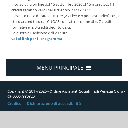
Il corso sarà on line dal 15 settembre 2020 al 15 marzo 2021. I
crediti saranno validi per il triennio 2020 - 2022.
L'evento della durata di 10 ore (2 video e 8 podcast radiofonici) è
stato accreditato dal CNOAS con l'attribuzione di n. 7 crediti
formativi e n. 3 crediti deontologici.
La quota di iscrizione è di 20 euro.
vai al link per il programma
MENU PRINCIPALE
L'ORDINE
Copyright © 2017/2026 - Ordine Assistenti Sociali Friuli Venezia Giulia -
CF 90067380320
COLLABORAZIONI
Credits
-
Dichiarazione di accessibilità
PAGOPA