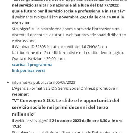
nel servizio sanitario nazionale alla luce del DM 77/2022:
quale futuro per il servizio sociale professionale in sanità?”
Il webinar si svolgerà il l'
11 novembre 2023 dalle ore 14.00 alle
ore 17.00
Si svolgerà sulla piattaforma Zoom e prevede l'interazione tra i
discenti, il docente e la tutor. Il webinar prevede spazi di dibattito
e discussione.
Il Webinar ID 52605 è stato accreditato dal CNOAS con
l’attribuzione di n. 2 crediti formativi e n. 1 credito deontologico.
Quota di iscrizione: 30,00 euro
scarica il programma
link per iscriversi
informativa pubblicata il 06/09/2023
L'Agenzia Formativa S.O.S ServiziSocialiOnline.it promuove il
webinar
:
“V° Convegno S.O.S. Le sfide e le opportunità del
servizio sociale nei primi decenni del terzo
millennio”
Il webinar si svolgerà il
21 ottobre 2023 dalle ore 8.30 alle ore
17.30
Si svolgerà sulla piattaforma Zoom e prevede l'interazione tra i