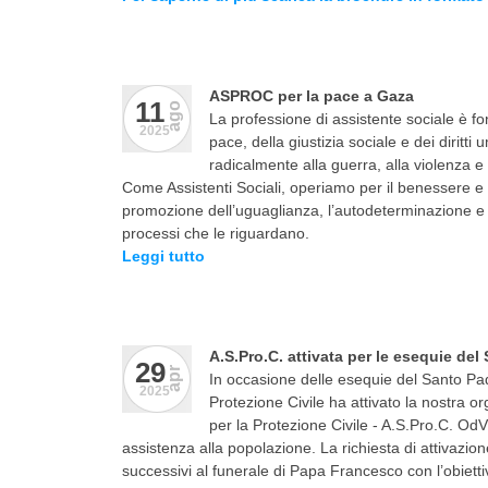
ASPROC per la pace a Gaza
11
ago
La professione di assistente sociale è f
2025
pace, della giustizia sociale e dei diritt
radicalmente alla guerra, alla violenza e
Come Assistenti Sociali, operiamo per il benessere e l
promozione dell’uguaglianza, l’autodeterminazione e l
processi che le riguardano.
Leggi tutto
A.S.Pro.C. attivata per le esequie del
29
apr
In occasione delle esequie del Santo Pad
2025
Protezione Civile ha attivato la nostra or
per la Protezione Civile - A.S.Pro.C. OdV, 
assistenza alla popolazione. La richiesta di attivazio
successivi al funerale di Papa Francesco con l’obiettiv