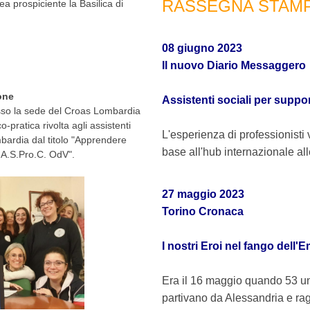
RASSEGNA STAM
ea prospiciente la Basilica di
08 giugno 2023
Il nuovo Diario Messaggero
one
Assistenti sociali per support
esso la sede del Croas Lombardia
-pratica rivolta agli assistenti
L'esperienza di professionisti v
mbardia dal titolo "Apprendere
base all'hub internazionale all
i A.S.Pro.C. OdV".
27 maggio 2023
Torino Cronaca
I nostri Eroi nel fango dell'E
Era il 16 maggio quando 53 un
partivano da Alessandria e rag