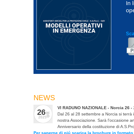
In 
ope
Sca
NEWS
VI RADUNO NAZIONALE - Norcia 26 - 
26
ott
Dal 26 al 28 settembre a Norcia si terrà
2025
nostra Associazione. Sarà l'occasione an
Anniversario della costituzione di A.S.Pr
Per saperne di piú scarica la brochure in formato